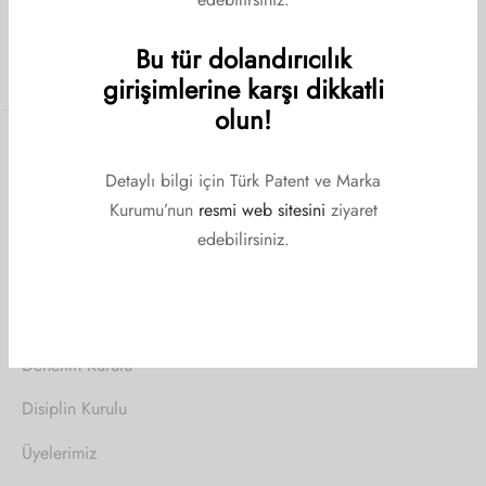
Bu tür dolandırıcılık
girişimlerine karşı dikkatli
olun!
Detaylı bilgi için Türk Patent ve Marka
KURUMSAL
Kurumu’nun
resmi web sitesini
ziyaret
Kurumsal
edebilirsiniz.
Hakkımızda
Yönetim Kurulu
Denetim Kurulu
Disiplin Kurulu
Üyelerimiz