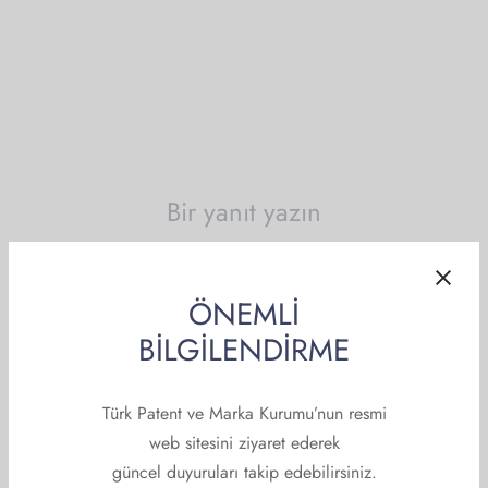
rimiz
lik Sınavları
Arşivi
im/Seminer/Konferans Çalışma Grubu
k Başvurusu
etname İle İlgili Önemli Bilgiler
şma Gruplarımız
lik
Bir yanıt yazın
E-posta adresiniz yayınlanmayacak.
Gerekli alanlar
*
ile
işaretlenmişlerdir
ÖNEMLİ
BİLGİLENDİRME
Yorum
*
Türk Patent ve Marka Kurumu’nun resmi
web sitesini ziyaret ederek
güncel duyuruları takip edebilirsiniz.