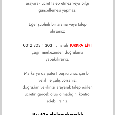
arayarak ücret talep etmez veya bilgi
güncellemesi yapmaz.
DIĞERLERINI GÖSTER
Eğer şüpheli bir arama veya talep
alırsanız:
0312 303 1 303
numaralı
TÜRKPATENT
çağrı merkezinden doğrulama
KURUMSAL
yapabilirsiniz.
Kurumsal
Marka ya da patent başvurunuz için bir
Hakkımızda
vekil ile çalışıyorsanız,
Yönetim Kurulu
doğrudan vekilinizi arayarak talep edilen
ücretin gerçek olup olmadığını kontrol
Denetim Kurulu
edebilirsiniz.
Disiplin Kurulu