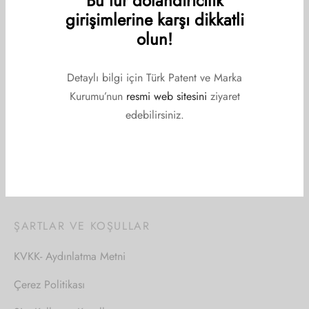
Bu tür dolandırıcılık
Üyelerimiz
girişimlerine karşı dikkatli
İletişim
olun!
Detaylı bilgi için Türk Patent ve Marka
DUYURULAR
Kurumu’nun
resmi web sitesini
ziyaret
edebilirsiniz.
Etkinlikler
Haberler
Duyurular
ŞARTLAR VE KOŞULLAR
KVKK- Aydınlatma Metni
Çerez Politikası