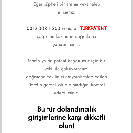
Eğer şüpheli bir arama veya talep
alırsanız:
KURUMSAL
Kurumsal
0312 303 1 303
numaralı
TÜRKPATENT
çağrı merkezinden doğrulama
Hakkımızda
yapabilirsiniz.
Yönetim Kurulu
Marka ya da patent başvurunuz için bir
Denetim Kurulu
vekil ile çalışıyorsanız,
Disiplin Kurulu
doğrudan vekilinizi arayarak talep edilen
ücretin gerçek olup olmadığını kontrol
Üyelerimiz
edebilirsiniz.
İletişim
Bu tür dolandırıcılık
girişimlerine karşı dikkatli
DUYURULAR
olun!