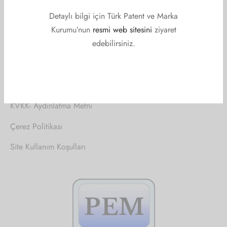
Etkinlikler
Detaylı bilgi için Türk Patent ve Marka
Haberler
Kurumu’nun
resmi web sitesini
ziyaret
Duyurular
edebilirsiniz.
ŞARTLAR VE KOŞULLAR
KVKK- Aydınlatma Metni
Çerez Politikası
Site Kullanım Koşulları