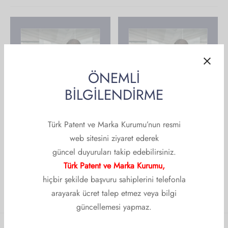
rimiz
lik Sınavları
Arşivi
im/Seminer/Konferans Çalışma Grubu
k Başvurusu
etname İle İlgili Önemli Bilgiler
şma Gruplarımız
ÖNEMLİ
lik
BİLGİLENDİRME
Pandemi Döneminin
Sınava Hazırlık
Türk Patent ve Marka Kurumu’nun resmi
Markalara Tanınan Hoşgörü
2.500,00
₺
Süreleri ve Markayı Kullanma
web sitesini ziyaret ederek
Yükümlülüğü Açısından
güncel duyuruları takip edebilirsiniz.
Değerlendirilmesi
Türk Patent ve Marka Kurumu,
10,00
₺
hiçbir şekilde başvuru sahiplerini telefonla
arayarak ücret talep etmez veya bilgi
güncellemesi yapmaz.