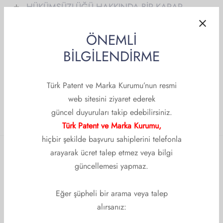
HÜKÜMSÜZLÜĞÜ HAKKINDA BİR KARAR
rimiz
lik Sınavları
Arşivi
İNCELEMESİ
im/Seminer/Konferans Çalışma Grubu
k Başvurusu
etname İle İlgili Önemli Bilgiler
ÖNEMLİ
BİLGİLENDİRME
şma Gruplarımız
lik
Türk Patent ve Marka Kurumu’nun resmi
web sitesini ziyaret ederek
güncel duyuruları takip edebilirsiniz.
Türk Patent ve Marka Kurumu,
hiçbir şekilde başvuru sahiplerini telefonla
arayarak ücret talep etmez veya bilgi
güncellemesi yapmaz.
KURUMSAL
Kurumsal
Eğer şüpheli bir arama veya talep
alırsanız:
Hakkımızda