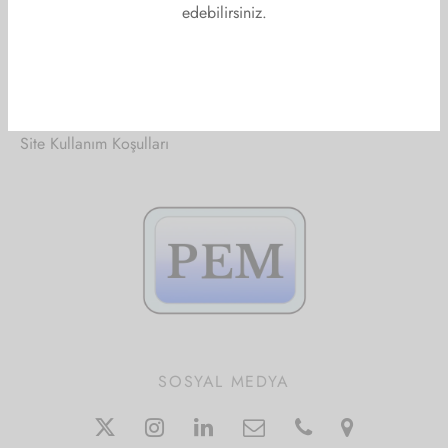
edebilirsiniz.
ŞARTLAR VE KOŞULLAR
KVKK- Aydınlatma Metni
Çerez Politikası
Site Kullanım Koşulları
SOSYAL MEDYA