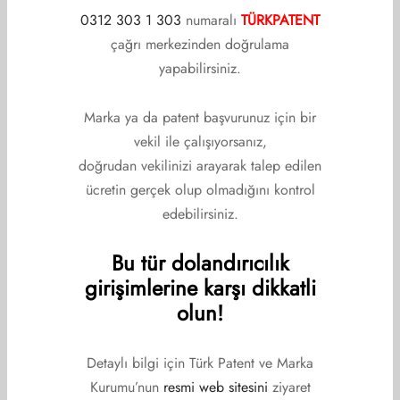
Yönetim Kurulu
0312 303 1 303
numaralı
TÜRKPATENT
çağrı merkezinden doğrulama
Denetim Kurulu
yapabilirsiniz.
Disiplin Kurulu
Marka ya da patent başvurunuz için bir
Üyelerimiz
vekil ile çalışıyorsanız,
İletişim
doğrudan vekilinizi arayarak talep edilen
ücretin gerçek olup olmadığını kontrol
edebilirsiniz.
DUYURULAR
Bu tür dolandırıcılık
Etkinlikler
girişimlerine karşı dikkatli
olun!
Haberler
Duyurular
Detaylı bilgi için Türk Patent ve Marka
Kurumu’nun
resmi web sitesini
ziyaret