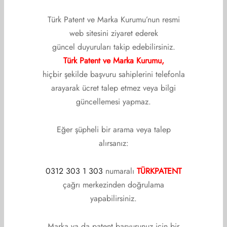
Türk Patent ve Marka Kurumu’nun resmi
web sitesini ziyaret ederek
güncel duyuruları takip edebilirsiniz.
Türk Patent ve Marka Kurumu,
hiçbir şekilde başvuru sahiplerini telefonla
arayarak ücret talep etmez veya bilgi
güncellemesi yapmaz.
Evren Fırat GÖKLÜ
Üye
Eğer şüpheli bir arama veya talep
alırsanız:
Patent ve Marka Tescili Vekil Bilgileri
0312 303 1 303
numaralı
TÜRKPATENT
çağrı merkezinden doğrulama
yapabilirsiniz.
Marka ya da patent başvurunuz için bir