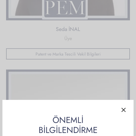
Seda İNAL
Üye
Patent ve Marka Tescili Vekil Bilgileri
ÖNEMLİ
BİLGİLENDİRME