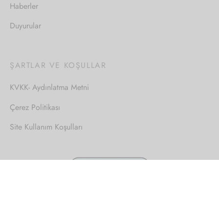
Haberler
Duyurular
ŞARTLAR VE KOŞULLAR
KVKK- Aydınlatma Metni
Çerez Politikası
Site Kullanım Koşulları