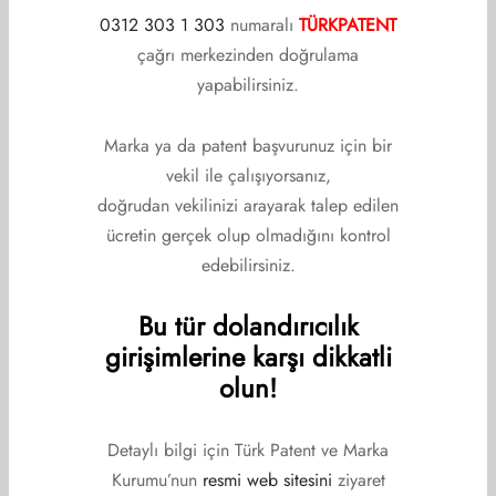
Yönetim Kurulu
0312 303 1 303
numaralı
TÜRKPATENT
çağrı merkezinden doğrulama
Denetim Kurulu
yapabilirsiniz.
Disiplin Kurulu
Marka ya da patent başvurunuz için bir
Üyelerimiz
vekil ile çalışıyorsanız,
İletişim
doğrudan vekilinizi arayarak talep edilen
ücretin gerçek olup olmadığını kontrol
edebilirsiniz.
DUYURULAR
Bu tür dolandırıcılık
Etkinlikler
girişimlerine karşı dikkatli
olun!
Haberler
Duyurular
Detaylı bilgi için Türk Patent ve Marka
Kurumu’nun
resmi web sitesini
ziyaret