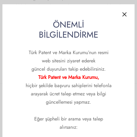
rimiz
lik Sınavları
Arşivi
Yeterlilik”) sınavlarını kazanmaları ve Kurum’un vekil siciline
im/Seminer/Konferans Çalışma Grubu
kayıt olmaları gerekmektedir.
k Başvurusu
etname İle İlgili Önemli Bilgiler
ÖNEMLİ
BİLGİLENDİRME
şma Gruplarımız
lik
Türk Patent ve Marka Kurumu’nun resmi
web sitesini ziyaret ederek
güncel duyuruları takip edebilirsiniz.
Türk Patent ve Marka Kurumu,
hiçbir şekilde başvuru sahiplerini telefonla
arayarak ücret talep etmez veya bilgi
güncellemesi yapmaz.
KURUMSAL
Kurumsal
Eğer şüpheli bir arama veya talep
alırsanız:
Hakkımızda