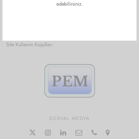
edebilirsiniz.
ŞARTLAR VE KOŞULLAR
KVKK- Aydınlatma Metni
Çerez Politikası
Site Kullanım Koşulları
SOSYAL MEDYA