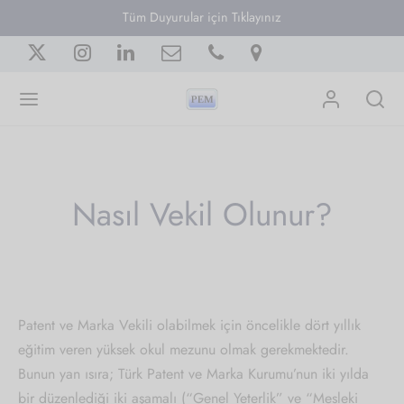
Tüm Duyurular için Tıklayınız
Back
Back
Back
Back
Back
Back
Nasıl Vekil Olunur?
UMSAL
ETICILERIMIZ
IŞMA GRUPLARIMIZ
LLIK
I MERKEZI
INLAR
anın Mesajı
tim Kurulu
 Tarifesi ve Çalışma Mevzuat Grubu
 Kimdir
ikler
 Kuralları
Patent ve Marka Vekili olabilmek için öncelikle dört yıllık
ımızda
tim Kurulu
ğimizin Tanıtımı, Üyelik Geliştirme ve Özendirme
 Sorulan Sorular
rler
larımız
eğitim veren yüksek okul mezunu olmak gerekmektedir.
şma Grubu
icilerimiz
lin Kurulu
 Vekil Olunur?
rular
Bunun yan ısıra; Türk Patent ve Marka Kurumu’nun iki yılda
n/Bülten Çalışma Grubu
bir düzenlediği iki aşamalı (“Genel Yeterlik” ve “Mesleki