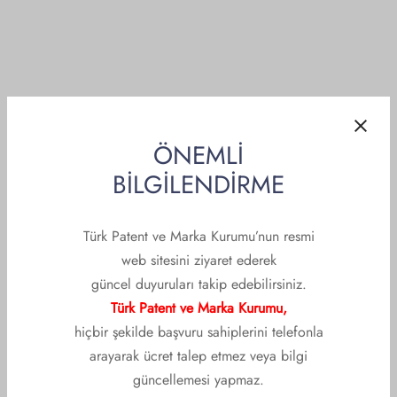
DUYURULAR
2021 Patent ve Marka
ÖNEMLİ
BİLGİLENDİRME
Vekilliği Sınavı Hazırlık
Eğitimleri – 3. Temel
Türk Patent ve Marka Kurumu’nun resmi
Eğitimi (26, 27, 28, 29 ve
web sitesini ziyaret ederek
güncel duyuruları takip edebilirsiniz.
30 Haziran 2021)
Türk Patent ve Marka Kurumu,
hiçbir şekilde başvuru sahiplerini telefonla
Oluşturan
Patent ve Marka Vekilleri Derneği
Tarih :
2 Haziran
arayarak ücret talep etmez veya bilgi
2021
güncellemesi yapmaz.