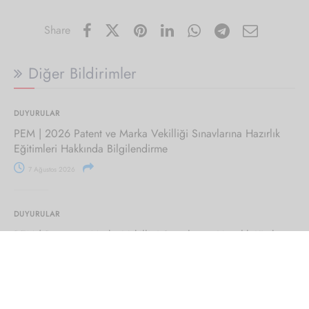
Share
Diğer Bildirimler
DUYURULAR
PEM | 2026 Patent ve Marka Vekilliği Sınavlarına Hazırlık
Eğitimleri Hakkında Bilgilendirme
7 Ağustos 2026
DUYURULAR
PEM | Patent ve Marka Vekilliği Sınavlarına Hazırlık Kitabı
Hakkında Bilgilendirme
29 Temmuz 2026