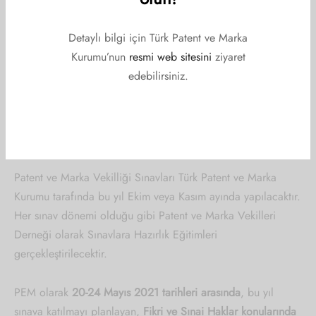
Detaylı bilgi için Türk Patent ve Marka
Kurumu’nun
resmi web sitesini
ziyaret
edebilirsiniz.
Değerli Meslektaş Adaylarımız.
Patent ve Marka Vekilliği Sınavları Türk Patent ve Marka
Kurumu tarafında bu yıl Ekim veya Kasım ayında yapılacaktır.
Her sınav dönemi olduğu gibi Patent ve Marka Vekilleri
Derneği olarak Sınavlara Hazırlık Eğitimleri
gerçekleştirilecektir.
PEM olarak
20-24 Mayıs 2021 tarihleri arasında
, bu yıl
sınava katılmayı planlayan,
Fikri ve Sınai Haklar konularında