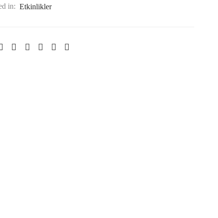
ed in:
Etkinlikler