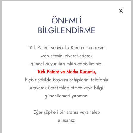
ÖNEMLİ
BİLGİLENDİRME
ETKINLIKLER
Türk Patent ve Marka Kurumu’nun resmi
web sitesini ziyaret ederek
İlaçlar ve Biyoteknolojik
güncel duyuruları takip edebilirsiniz.
Buluşların Patentle
Türk Patent ve Marka Kurumu,
hiçbir şekilde başvuru sahiplerini telefonla
Konrunması Uluslararası
arayarak ücret talep etmez veya bilgi
Konferansı
güncellemesi yapmaz.
Eğer şüpheli bir arama veya talep
Oluşturan
Patent ve Marka Vekilleri Derneği
Tarih :
22 Ekim
2015
alırsanız: