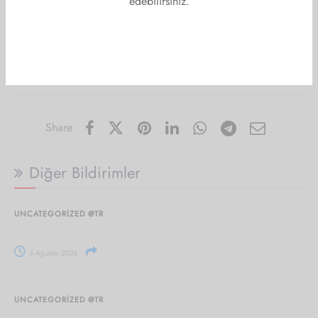
edebilirsiniz.
Posted in:
Etkinlikler
Share
Diğer Bildirimler
UNCATEGORIZED @TR
5 Ağustos 2026
UNCATEGORIZED @TR