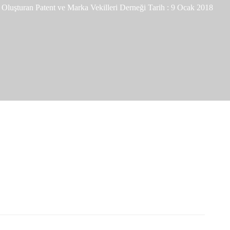
Oluşturan
Patent ve Marka Vekilleri Derneği
Tarih :
9 Ocak 2018