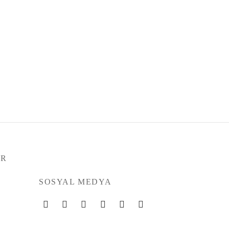
l Eğitim’’
ım 2024
çıklanmanan alan
AR
SOSYAL MEDYA